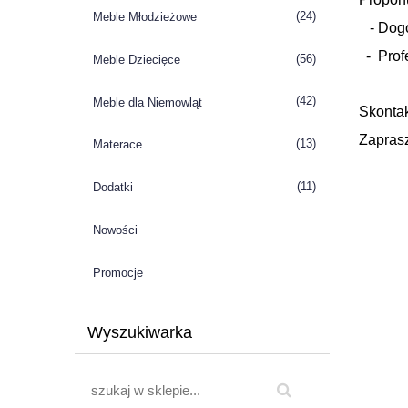
(24)
Meble Młodzieżowe
- Dogo
- Profe
(56)
Meble Dziecięce
(42)
Meble dla Niemowląt
Skontak
Zapras
(13)
Materace
(11)
Dodatki
Nowości
Promocje
Wyszukiwarka