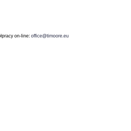
łpracy on-line:
office@timoore.eu