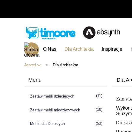
O Nas
Dla Architekta
Inspiracje
»
Jesteś w:
Dla Architekta
Menu
Dla Ar
(11)
Zestaw mebli dziecięcych
Zaprasz
Wykonu
(10)
Zestaw mebli młodzieżowych
Służym
Do każ
(53)
Meble dla Dorosłych
Propon